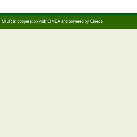
MIUR
in cooperation with
CIMEA
and powered by
Cineca