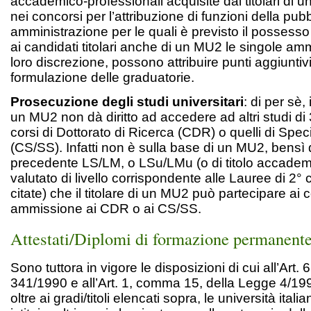
accademico-professionali acquisite dai titolari di 
nei concorsi per l’attribuzione di funzioni della pub
amministrazione per le quali è previsto il possess
ai candidati titolari anche di un MU2 le singole amm
loro discrezione, possono attribuire punti aggiuntivi
formulazione delle graduatorie.
Prosecuzione degli studi universitari
: di per sè,
un MU2 non dà diritto ad accedere ad altri studi di 3
corsi di Dottorato di Ricerca (CDR) o quelli di Spec
(CS/SS). Infatti non è sulla base di un MU2, bensì 
precedente LS/LM, o LSu/LMu (o di titolo accadem
valutato di livello corrispondente alle Lauree di 2°
citate) che il titolare di un MU2 può partecipare ai 
ammissione ai CDR o ai CS/SS.
Attestati/Diplomi di formazione permanente
Sono tuttora in vigore le disposizioni di cui all’Art.
341/1990 e all’Art. 1, comma 15, della Legge 4/199
oltre ai gradi/titoli elencati sopra, le università ita