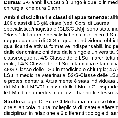
Durata
: 5-6 anni; il CLSu più lungo è quello in med
chirurgia, che dura 6 anni.
Ambiti disciplinari e classi di appartenenza
: all
109 classi di LS già citate [vedi Corsi di Laurea
specialistica/magistrale (CLS/CLM)], sono state in
“classi” di Lauree specialistiche a ciclo unico (LSu)
raggruppamenti di CLSu i quali condividono obbietti
qualificanti e attività formative indispensabili, in
dalle denominazioni date dalle singole università. Si
classi seguenti: 4/S-Classe delle LSu in architettu
edile; 14/S-Classe delle LSu in farmacia e farmacia
46/S-Classe delle LSu in medicina e chirurgia; 47/
LSu in medicina veterinaria; 52/S-Classe delle LSu
e protesi dentaria. Attualmente è stata individuata
di LMu, la LMG/01-classe delle LMu in Giurisprud
le LMu di una medesima classe hanno lo stesso va
Struttura
: ogni CLSu e CLMu forma un unico blocc
che si articola in una molteplicità di materie afferent
disciplinari in relazione a 6 differenti tipologie di att