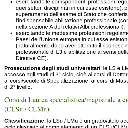
esercitando le corrispondenti professioni rego
quei settori disciplinari in cui esse esistono), 
superamento dell’esame di Stato che conferi
l’indispensabile abilitazione professionale (co
nella sezione A dei relativi Albi professionali);
esercitando le medesime professioni regolame
Paesi dell’Unione europea in cui esse esisto
(naturalmente dopo aver ottenuto il riconosci
professionale di L3 e abilitazione ai sensi delle
Direttive CE).
Prosecuzione degli studi universitari
: le LS e 
accesso agli studi di 3° ciclo, cioè ai corsi di Dotto
ai corsi/scuole di Specializzazione, ai corsi di Mast
di 2° livello.
Corsi di Laurea specialistica/magistrale a c
(CLSu / CLMu)
Classificazione
: la LSu / LMu è un grado/titolo a
ciclo rilasciato al completamento di un CLSu/CLMu