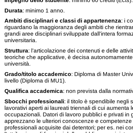
Impegno dello studente
: minimo 60 crediti (Ects).
Durata
: minimo 1 anno.
Ambiti disciplinari e classi di appartenenza
: i 
riguardano la maggioranza degli ambiti che rientra
grandi aree disciplinari sviluppate dall’intera form
universitaria.
Struttura
: l’articolazione dei contenuti e delle attivi
teoriche che applicative, è decisa autonomamente 
università.
Grado/titolo accademico
: Diploma di Master Unive
livello (Diploma di MU1).
Qualifica accademica
: non prevista dalla normat
Sbocchi professionali
: il titolo è spendibile negli 
lavorativi aperti ai laureati triennali di cui aumenta 
occupazionali. Datori di lavoro pubblici e privati in
apprezzano le ulteriori conoscenze e competenz
professionali acquisite dai detentori; per es. nei co