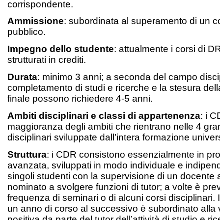
corrispondente.
Ammissione
: subordinata al superamento di un 
pubblico.
Impegno dello studente
: attualmente i corsi di 
strutturati in crediti.
Durata
: minimo 3 anni; a seconda del campo discipl
completamento di studi e ricerche e la stesura dell
finale possono richiedere 4-5 anni.
Ambiti disciplinari e classi di appartenenza
: i 
maggioranza degli ambiti che rientrano nelle 4 gra
disciplinari sviluppate dall’intera formazione univers
Struttura
: i CDR consistono essenzialmente in prog
avanzata, sviluppati in modo individuale e indipen
singoli studenti con la supervisione di un docent
nominato a svolgere funzioni di tutor; a volte è pre
frequenza di seminari o di alcuni corsi disciplinari.
un anno di corso al successivo è subordinato alla 
positiva da parte del tutor dell’attività di studio e ri